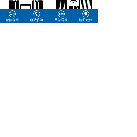
微信客服
电话咨询
网站导航
地图定位
高频RFID电子标签半
高频RFID电子标签半
成品干inlay代加工
成品干inlay代加工
CCU1206-2M
CCU1206-2E
RFID电子标签
...
RFID电子标签
...
高频RFID电子标签半成
高频RFID电子标签半成
品干inlay代
品干inlay代
......
......
<
1
2
3
4
5
...
34
35
>
地址：常州武进区湖塘镇人民路2号
电话：15295069115/0519-86902513
邮箱：15295069115@dhtm.cn