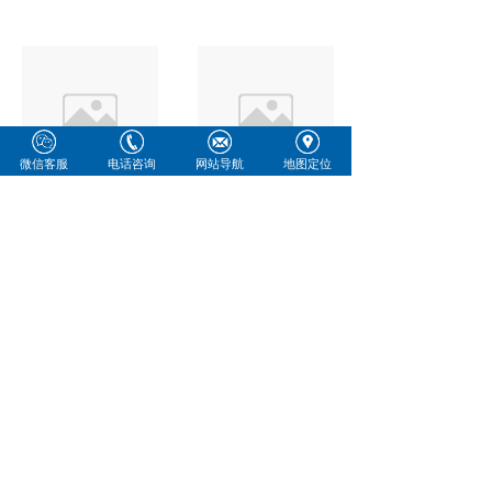
微信客服
电话咨询
网站导航
地图定位
打印机-斑马zebra-型
打印机-斑马zebra-型
号1Q887
号2
打印机-ZEBRA斑马
打印机-ZEBRA斑马
产品描述内容写这里
产品描述内容写这里
......
<
1
2
>